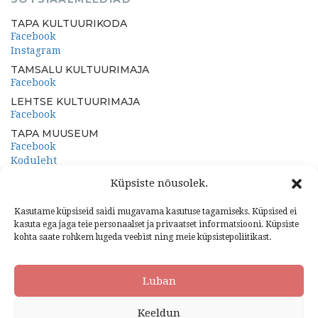
TAPA KULTUURIKODA
Facebook
Instagram
TAMSALU KULTUURIMAJA
Facebook
LEHTSE KULTUURIMAJA
Facebook
TAPA MUUSEUM
Facebook
Koduleht
PORKUNI PAEMUUSEUM
Küpsiste nõusolek.
Facebook
Koduleht
Kasutame küpsiseid saidi mugavama kasutuse tagamiseks. Küpsised ei
kasuta ega jaga teie personaalset ja privaatset informatsiooni. Küpsiste
kohta saate rohkem lugeda veebist ning meie küpsistepoliitikast.
Luban
2024 Tapa Valla Kultuurikeskus. Kõik õigused kaitstud
Keeldun