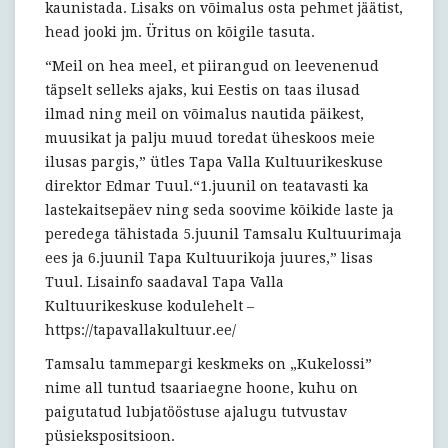
kaunistada. Lisaks on võimalus osta pehmet jäätist,
head jooki jm. Üritus on kõigile tasuta.
“Meil on hea meel, et piirangud on leevenenud
täpselt selleks ajaks, kui Eestis on taas ilusad
ilmad ning meil on võimalus nautida päikest,
muusikat ja palju muud toredat üheskoos meie
ilusas pargis,” ütles Tapa Valla Kultuurikeskuse
direktor Edmar Tuul.“1.juunil on teatavasti ka
lastekaitsepäev ning seda soovime kõikide laste ja
peredega tähistada 5.juunil Tamsalu Kultuurimaja
ees ja 6.juunil Tapa Kultuurikoja juures,” lisas
Tuul. Lisainfo saadaval Tapa Valla
Kultuurikeskuse kodulehelt –
https://tapavallakultuur.ee/
Tamsalu tammepargi keskmeks on „Kukelossi”
nime all tuntud tsaariaegne hoone, kuhu on
paigutatud lubjatööstuse ajalugu tutvustav
püsiekspositsioon.