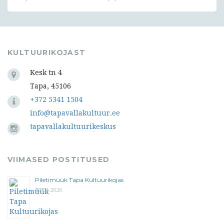
KULTUURIKOJAST
Kesk tn 4
Tapa, 45106
+372 5341 1504
info@tapavallakultuur.ee
tapavallakultuurikeskus
VIIMASED POSTITUSED
Piletimüük Tapa Kultuurikojas
29.04.2026