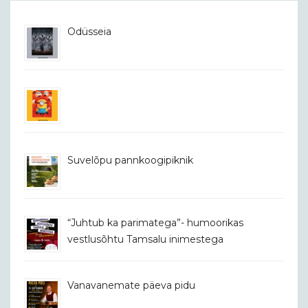
Odüsseia
Suvelõpu pannkoogipiknik
“Juhtub ka parimatega”- humoorikas
vestlusõhtu Tamsalu inimestega
Vanavanemate päeva pidu