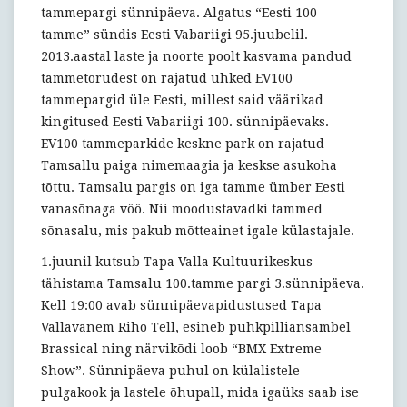
tammepargi sünnipäeva. Algatus “Eesti 100
tamme” sündis Eesti Vabariigi 95.juubelil.
2013.aastal laste ja noorte poolt kasvama pandud
tammetõrudest on rajatud uhked EV100
tammepargid üle Eesti, millest said väärikad
kingitused Eesti Vabariigi 100. sünnipäevaks.
EV100 tammeparkide keskne park on rajatud
Tamsallu paiga nimemaagia ja keskse asukoha
tõttu. Tamsalu pargis on iga tamme ümber Eesti
vanasõnaga vöö. Nii moodustavadki tammed
sõnasalu, mis pakub mõtteainet igale külastajale.
1.juunil kutsub Tapa Valla Kultuurikeskus
tähistama Tamsalu 100.tamme pargi 3.sünnipäeva.
Kell 19:00 avab sünnipäevapidustused Tapa
Vallavanem Riho Tell, esineb puhkpilliansambel
Brassical ning närvikõdi loob “BMX Extreme
Show”. Sünnipäeva puhul on külalistele
pulgakook ja lastele õhupall, mida igaüks saab ise