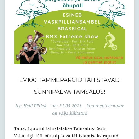
EV100 TAMMEPARGID TÄHISTAVAD
SÜNNIPÄEVA TAMSALUS!
EV100
by:
Heili Pihlak
on:
31.05.2021
kommenteerimine
tammepargid
on välja lülitatud
tähistavad
sünnipäeva
Täna, 1.juunil tähistatakse Tamsalus Eesti
Tamsalus!
Vabariigi 100. sünnipäeva tähistamiseks rajatud