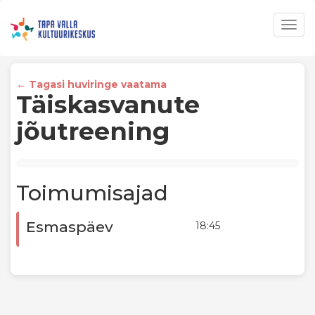
Togg
navig
← Tagasi huviringe vaatama
Täiskasvanute
jõutreening
Toimumisajad
Esmaspäev
18:45