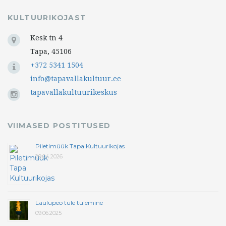
KULTUURIKOJAST
Kesk tn 4
Tapa, 45106
+372 5341 1504
info@tapavallakultuur.ee
tapavallakultuurikeskus
VIIMASED POSTITUSED
Piletimüük Tapa Kultuurikojas
29.04.2026
Laulupeo tule tulemine
09.06.2025