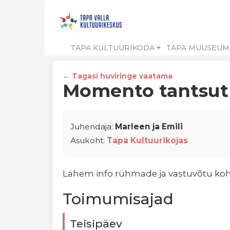
TAPA KULTUURIKODA
TAPA MUUSEU
← Tagasi huviringe vaatama
Momento tantsut
Juhendaja:
Marleen ja Emili
Asukoht:
Tapa Kultuurikojas
Lähem info rühmade ja vastuvõtu k
Toimumisajad
Teisipäev