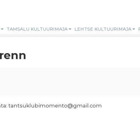
M
TAMSALU KULTUURIMAJA
LEHTSE KULTUURIMAJA
renn
ohta: tantsuklubimomento@gmail.com