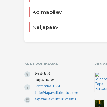
Kolmapäev
Neljapäev
KULTUURIKOJAST
VIIM
Kesk tn 4
Tapa, 45106
+372 5341 1504
info@tapavallakultuur.ee
tapavallakultuurikeskus