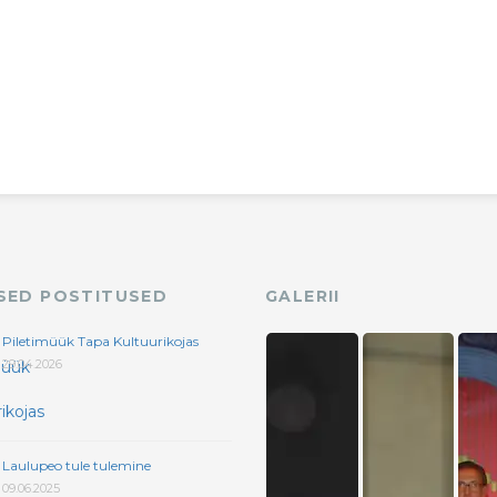
ASED POSTITUSED
GALERII
Piletimüük Tapa Kultuurikojas
29.04.2026
Laulupeo tule tulemine
09.06.2025