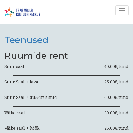
Togg
navig
Teenused
Ruumide rent
Suur saal
40.00€/tund
Suur Saal + lava
25.00€/tund
Suur Saal + dušširuumid
60.00€/tund
Väike saal
20.00€/tund
Väike saal + köök
25.00€/tund