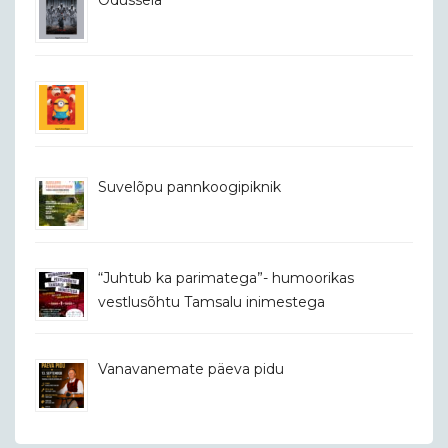
Odüsseia
Suvelõpu pannkoogipiknik
“Juhtub ka parimatega”- humoorikas
vestlusõhtu Tamsalu inimestega
Vanavanemate päeva pidu