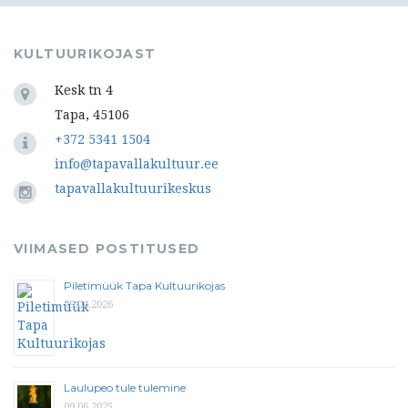
KULTUURIKOJAST
Kesk tn 4
Tapa, 45106
+372 5341 1504
info@tapavallakultuur.ee
tapavallakultuurikeskus
VIIMASED POSTITUSED
Piletimüük Tapa Kultuurikojas
29.04.2026
Laulupeo tule tulemine
09.06.2025