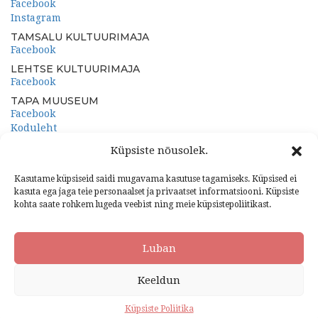
Facebook
Instagram
TAMSALU KULTUURIMAJA
Facebook
LEHTSE KULTUURIMAJA
Facebook
TAPA MUUSEUM
Facebook
Koduleht
PORKUNI PAEMUUSEUM
Küpsiste nõusolek.
Facebook
Koduleht
Kasutame küpsiseid saidi mugavama kasutuse tagamiseks. Küpsised ei
kasuta ega jaga teie personaalset ja privaatset informatsiooni. Küpsiste
kohta saate rohkem lugeda veebist ning meie küpsistepoliitikast.
Luban
2024 Tapa Valla Kultuurikeskus. Kõik õigused kaitstud
Keeldun
Küpsiste Poliitika