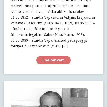
Mai kuu ajaloo uudiste fotol on Kaitseliidu Tapa
malevkonna pealik, 4. aprillist 1992 Kaitseliidu
Lääne-Viru maleva pealiku abi Boris Krõlov.
01.05.1852 – Sündis Tapa mõisa Valgma karjamõisa
kõrtsmik Hans Tire (surn. 04.10.1899). 03.05.1893 –
Sündis Tapal töötanud pedagoog ja
ühiskonnategelane Salme Kass (surn. 1973).
06.05.1939 – Sündis Tapal elanud pedagoog ja
tõlkija Heli Greenbaum (surn. […]
Loe rohkem