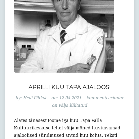
APRILLI KUU TAPA AJALOOS!
Aprilli
by:
Heili Pihlak
on:
12.04.2021
kommenteerimine
kuu
on välja lülitatud
Tapa
ajaloos!
Alates tänasest toome iga kuu Tapa Valla
Kultuurikeskuse lehel välja mõned huvitavamad
ajaloolised sündmused antud kuu kohta. Teksti