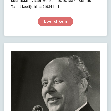
sushibaar „Victor House“. 10.10.1887 – Sündis
Tapal koolijuhina (1934 […]
Loe rohkem