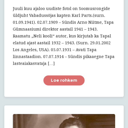
Tapa
ajaloos!
Juuli kuu ajaloo uudiste fotol on Soomusrongide
üldjuht Vabadussõjas kapten Karl Parts.(surn.
01.09.1941). 02.07.1909 – Sündis Arno Niitme, Tapa
Gümnaasiumi direktor aastail 1941 – 1943.
Raamatu „Neli kooli“ autor, kus kirjutab ka Tapal
elatud ajast aastail 1932 – 1943. (Surn. 29.01.2002
Los Angeles, USA). 05.07.1931 – Avati Tapa
linnastaadion. 07.07.1914 – Sündis pikaaegne Tapa
lasteaiakasvataja […]
Loe rohkem