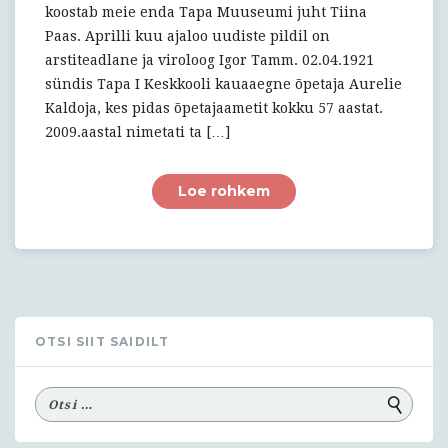
koostab meie enda Tapa Muuseumi juht Tiina
Paas. Aprilli kuu ajaloo uudiste pildil on
arstiteadlane ja viroloog Igor Tamm. 02.04.1921
sündis Tapa I Keskkooli kauaaegne õpetaja Aurelie
Kaldoja, kes pidas õpetajaametit kokku 57 aastat.
2009.aastal nimetati ta […]
Loe rohkem
OTSI SIIT SAIDILT