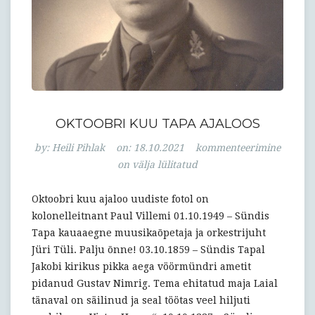
OKTOOBRI KUU TAPA AJALOOS
Oktoobri
by:
Heili Pihlak
on:
18.10.2021
kommenteerimine
kuu
on välja lülitatud
Tapa
ajaloos
Oktoobri kuu ajaloo uudiste fotol on
kolonelleitnant Paul Villemi 01.10.1949 – Sündis
Tapa kauaaegne muusikaõpetaja ja orkestrijuht
Jüri Tüli. Palju õnne! 03.10.1859 – Sündis Tapal
Jakobi kirikus pikka aega vöörmündri ametit
pidanud Gustav Nimrig. Tema ehitatud maja Laial
tänaval on säilinud ja seal töötas veel hiljuti