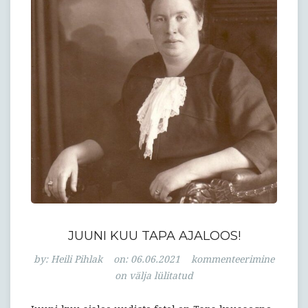
JUUNI KUU TAPA AJALOOS!
Juuni
by:
Heili Pihlak
on:
06.06.2021
kommenteerimine
kuu
on välja lülitatud
Tapa