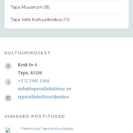
Tapa Muuseum
(8)
Tapa Valla Kultuurikeskus
(11)
KULTUURIKOJAST
Kesk tn 4
Tapa, 45106
+372 5341 1504
info@tapavallakultuur.ee
tapavallakultuurikeskus
VIIMASED POSTITUSED
Piletimüük Tapa Kultuurikojas