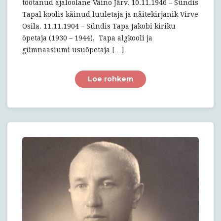
töötanud ajaloolane Väino Järv. 10.11.1946 – Sündis
Tapal koolis käinud luuletaja ja näitekirjanik Virve
Osila. 11.11.1904 – Sündis Tapa Jakobi kiriku
õpetaja (1930 – 1944), Tapa algkooli ja
gümnaasiumi usuõpetaja […]
Loe rohkem