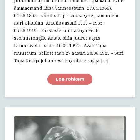
ajaloos!
Juuni kuu ajaloo uudiste fotol on Tapa kauaaegne
ämmaemand Liisa Vannas (surn. 27.01.1966).
04.06.1865 – sündis Tapa kauaaegne jaamaülem
Karl Glaudan. Ametis aastail 1919 – 1935.
05.06.1919 – Sakslaste rünnakuga Eesti
soomusrongile Amate silla juures algas
Landeswehri sõda. 10.06.1994 – Avati Tapa
muuseum. Sellest saab 27 aastat. 20.06.1925 – Suri
Tapa Ristija Johannese koguduse rajaja […]
Loe rohkem