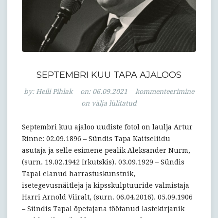
SEPTEMBRI KUU TAPA AJALOOS
Septembri
by:
Heili Pihlak
on:
06.09.2021
kommenteerimine
kuu
on välja lülitatud
Tapa
ajaloos
Septembri kuu ajaloo uudiste fotol on laulja Artur
Rinne: 02.09.1896 – Sündis Tapa Kaitseliidu
asutaja ja selle esimene pealik Aleksander Nurm,
(surn. 19.02.1942 Irkutskis). 03.09.1929 – Sündis
Tapal elanud harrastuskunstnik,
isetegevusnäitleja ja kipsskulptuuride valmistaja
Harri Arnold Viiralt, (surn. 06.04.2016). 05.09.1906
– Sündis Tapal õpetajana töötanud lastekirjanik