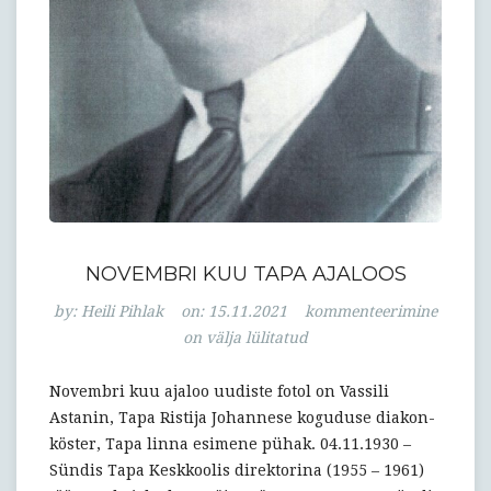
NOVEMBRI KUU TAPA AJALOOS
Novembri
by:
Heili Pihlak
on:
15.11.2021
kommenteerimine
kuu
on välja lülitatud
Tapa
ajaloos
Novembri kuu ajaloo uudiste fotol on Vassili
Astanin, Tapa Ristija Johannese koguduse diakon-
köster, Tapa linna esimene pühak. 04.11.1930 –
Sündis Tapa Keskkoolis direktorina (1955 – 1961)