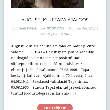
AUGUSTI KUU TAPA AJALOOS
Augusti
by:
Heili Pihlak
on:
02.08.2021
kommenteerimine
kuu
on välja lülitatud
Tapa
ajaloos
Augusti kuu ajaloo uudiste fotol on näitleja Viire
Valdma 03.08.1941 – Hävituspataljoni ja kohalike
nõukogude võimu toetajate poolt süütati
süütepudelitest Tapa kesklinn. Hävines 63
elumaja ja 94 kõrvalhoonet. 03.08.1996 – Tapa
keskväljakul avati Ajakivi linna 70-l aastapäeval.
04.08.1941 – Sakslased vallutasid Tapa linna.
05.08.1930 – Sündis Tapal elanud ja koolis käinud
tuntud loodusfotograaf ja kirjanik […]
Loe rohkem