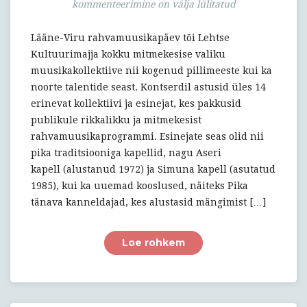
Virumaa
kommenteerimine on välja lülitatud
rahvamuusika
Lääne-Viru rahvamuusikapäev tõi Lehtse
Kultuurimajja kokku mitmekesise valiku
muusikakollektiive nii kogenud pillimeeste kui ka
noorte talentide seast. Kontserdil astusid üles 14
erinevat kollektiivi ja esinejat, kes pakkusid
publikule rikkalikku ja mitmekesist
rahvamuusikaprogrammi. Esinejate seas olid nii
pika traditsiooniga kapellid, nagu Aseri
kapell (alustanud 1972) ja Simuna kapell (asutatud
1985), kui ka uuemad kooslused, näiteks Pika
tänava kanneldajad, kes alustasid mängimist […]
Loe rohkem