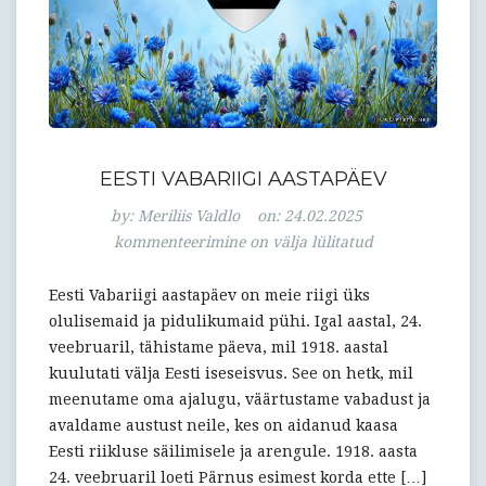
EESTI VABARIIGI AASTAPÄEV
Eesti
by:
Meriliis Valdlo
on:
24.02.2025
Vabariigi
kommenteerimine on välja lülitatud
aastapäev
Eesti Vabariigi aastapäev on meie riigi üks
olulisemaid ja pidulikumaid pühi. Igal aastal, 24.
veebruaril, tähistame päeva, mil 1918. aastal
kuulutati välja Eesti iseseisvus. See on hetk, mil
meenutame oma ajalugu, väärtustame vabadust ja
avaldame austust neile, kes on aidanud kaasa
Eesti riikluse säilimisele ja arengule. 1918. aasta
24. veebruaril loeti Pärnus esimest korda ette […]