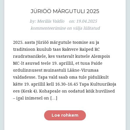
JÜRIÖÖ MÄRGUTULI 2025
JÜRIÖÖ
by:
Meriliis Valdlo
on:
19.04.2025
MÄRGUTULI
kommenteerimine on välja lülitatud
2025
2025. aasta Jüriöö märgutule toomise au ja
traditsioon kuulub taas Rakvere Raiped RC
raudratsanikele, kes vastavalt kutsele Alempois
MC-lt asuvad teele 19. aprillil, et tuua Paide
ordulinnusest muinastuli Lääne-Virumaa
valdadesse. Tapa vald saab oma tule pidulikult
kätte 19. aprillil kell 16.30–16.45 Tapa Kultuurikoja
ees (Kesk 4). Kohapeale on oodatud kõik huvilised
– igal inimesel on […]
Loe rohkem