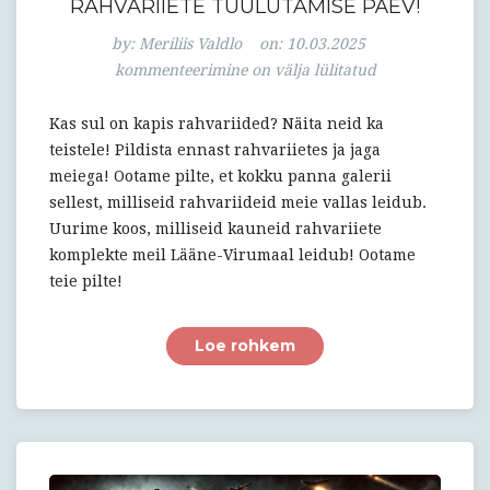
RAHVARIIETE TUULUTAMISE PÄEV!
Rahvariiete
by:
Meriliis Valdlo
on:
10.03.2025
tuulutamise
kommenteerimine on välja lülitatud
päev!
Kas sul on kapis rahvariided? Näita neid ka
teistele! Pildista ennast rahvariietes ja jaga
meiega! Ootame pilte, et kokku panna galerii
sellest, milliseid rahvariideid meie vallas leidub.
Uurime koos, milliseid kauneid rahvariiete
komplekte meil Lääne-Virumaal leidub! Ootame
teie pilte!
Loe rohkem