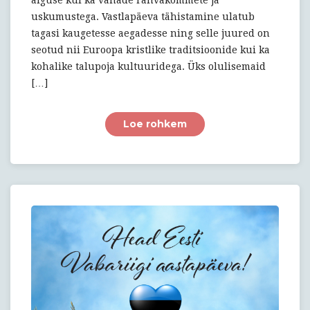
alguse kui ka vanade rahvakommete ja
uskumustega. Vastlapäeva tähistamine ulatub
tagasi kaugetesse aegadesse ning selle juured on
seotud nii Euroopa kristlike traditsioonide kui ka
kohalike talupoja kultuuridega. Üks olulisemaid
[…]
Loe rohkem