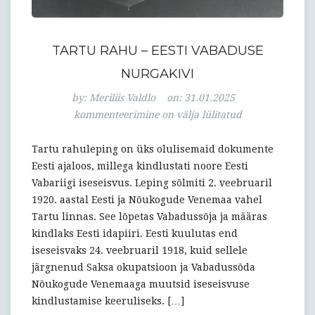
TARTU RAHU – EESTI VABADUSE
NURGAKIVI
Tartu
by:
Meriliis Valdlo
on:
31.01.2025
rahu
kommenteerimine on välja lülitatud
–
Eesti
Tartu rahuleping on üks olulisemaid dokumente
vabaduse
Eesti ajaloos, millega kindlustati noore Eesti
nurgakivi
Vabariigi iseseisvus. Leping sõlmiti 2. veebruaril
1920. aastal Eesti ja Nõukogude Venemaa vahel
Tartu linnas. See lõpetas Vabadussõja ja määras
kindlaks Eesti idapiiri. Eesti kuulutas end
iseseisvaks 24. veebruaril 1918, kuid sellele
järgnenud Saksa okupatsioon ja Vabadussõda
Nõukogude Venemaaga muutsid iseseisvuse
kindlustamise keeruliseks. […]