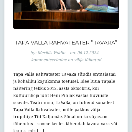
TAPA VALLA RAHVATEATER ’’TAVARA’’
Tapa
by:
Meriliis Valdlo
on:
06.12.2024
Valla
kommenteerimine on välja lülitatud
Rahvateater
’’TaVaRa’’
Tapa Valla Rahvateater TaVaRa sündis entusiasmi
ja kohaliku kogukonna toetusel. Idee luua Tapale
näitering tekkis 2012. aasta oktoobris, kui
kultuurikoja juht Heili Pihlak vastas huviliste
soovile. Teatri nimi, TaVaRa, on lühend sõnadest
Tapa Valla Rahvateater, mille pakkus välja
trupiliige Tiit Kaljumäe. Sõnal on ka sügavam
tähendus – soome keeles tähendab tavara vara või
kaupa, mis […]