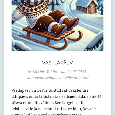
VASTLAPÄEV
Vastlapäev
by:
Meriliis Valdlo
on:
04.03.2025
kommenteerimine on välja lülitatud
Vastlapäev on Eestis tuntud rahvakalendri
tähtpäev, mida tähistatakse seitsme nädala ehk 49
päeva enne lihavõtteid. See langeb alati
teisipäevale ja on seotud nii talve lõpu, kevade