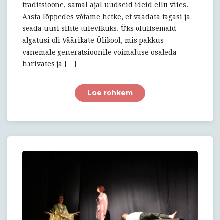
traditsioone, samal ajal uudseid ideid ellu viies.
Aasta lõppedes võtame hetke, et vaadata tagasi ja
seada uusi sihte tulevikuks. Üks olulisemaid
algatusi oli Väärikate Ülikool, mis pakkus
vanemale generatsioonile võimaluse osaleda
harivates ja […]
Loe rohkem