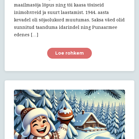
maailmasõja lõpus ning tõi kaasa tõsiseid
inimohvreid ja suurt laastamist. 1944. aasta
kevadel oli sõjaolukord muutumas. Saksa väed olid
sunnitud taanduma idarindel ning Punaarmee
edenes […]
Loe rohkem