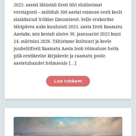
2025. aastal tähistab Eesti üht oluliseimat
verstaposti – möödub 500 aastat esimese eesti keelt
sisaldanud trükise ilmumisest. Selle erakordse
tähtpäeva auks kuulutati 2025. aasta Eesti Raamatu
Aastaks, mis kestab alates 30. jaanuarist 2025 kuni
14. märtsini 2026. Tähistame kultuuri ja keele
juubelitEesti Raamatu Aasta loob võimaluse heita
pilk eestikeelse kirjakeele ja raamatu poole
aastatuhandet hõlmavale […]
Loe rohkem