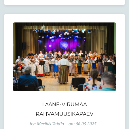
LÄÄNE-VIRUMAA
RAHVAMUUSIKAPÄEV
Lääne-
by:
Meriliis Valdlo
on:
06.05.2025