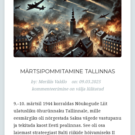
MÄRTSIPOMMITAMINE TALLINNAS
Märtsipommit
by:
Meriliis Valdlo
on:
09.03.2025
Tallinnas
kommenteerimine on välja lülitatud
9.–10. märtsil 1944 korraldas Nõukogude Liit
ulatusliku õhurünnaku Tallinnale, mille
eesmärgiks oli nõrgestada Saksa vägede vastupanu
ja tekitada kaost Eesti pealinnas. See oli osa
laiemast strateegiast Balti riikide hõivamiseks II