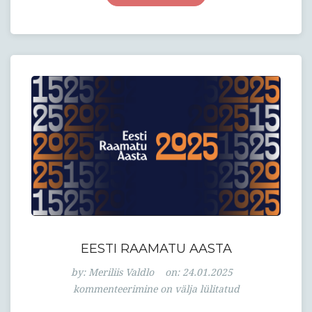
EESTI RAAMATU AASTA
Eesti
by:
Meriliis Valdlo
on:
24.01.2025
Raamatu
kommenteerimine on välja lülitatud
Aasta