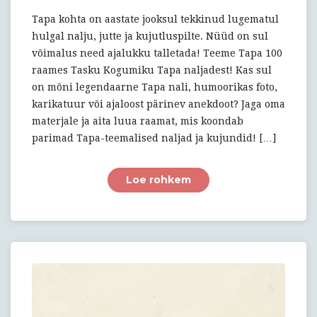
luua
Tasku
Tapa kohta on aastate jooksul tekkinud lugematul
Kogumik!
hulgal nalju, jutte ja kujutluspilte. Nüüd on sul
võimalus need ajalukku talletada! Teeme Tapa 100
raames Tasku Kogumiku Tapa naljadest! Kas sul
on mõni legendaarne Tapa nali, humoorikas foto,
karikatuur või ajaloost pärinev anekdoot? Jaga oma
materjale ja aita luua raamat, mis koondab
parimad Tapa-teemalised naljad ja kujundid! […]
Loe rohkem