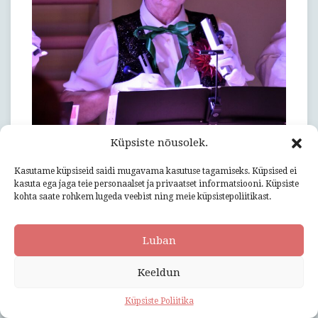
Küpsiste nõusolek.
Kasutame küpsiseid saidi mugavama kasutuse tagamiseks. Küpsised ei
kasuta ega jaga teie personaalset ja privaatset informatsiooni. Küpsiste
kohta saate rohkem lugeda veebist ning meie küpsistepoliitikast.
UUED KÄSIKELLAD
Luban
Uued
by:
Heili Pihlak
on:
02.12.2024
kommenteerimine
käsikellad
on välja lülitatud
Keeldun
Käsikellade ansamblid on Lehtses tegutsenud juba
Küpsiste Poliitika
mitmeid aastaid. Kõigepealt alustati laste ja