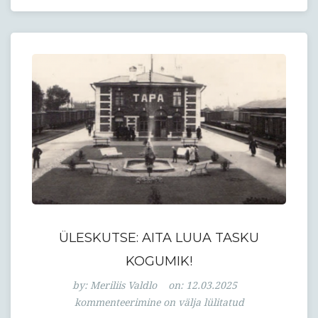
ÜLESKUTSE: AITA LUUA TASKU
KOGUMIK!
Üleskutse:
by:
Meriliis Valdlo
on:
12.03.2025
Aita
kommenteerimine on välja lülitatud