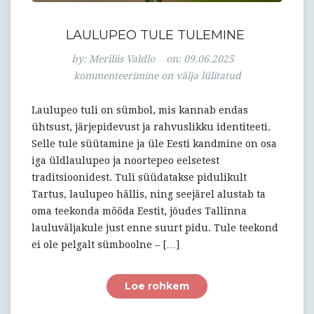
LAULUPEO TULE TULEMINE
Laulupeo
by:
Meriliis Valdlo
on:
09.06.2025
tule
kommenteerimine on välja lülitatud
tulemine
Laulupeo tuli on sümbol, mis kannab endas
ühtsust, järjepidevust ja rahvuslikku identiteeti.
Selle tule süütamine ja üle Eesti kandmine on osa
iga üldlaulupeo ja noortepeo eelsetest
traditsioonidest. Tuli süüdatakse pidulikult
Tartus, laulupeo hällis, ning seejärel alustab ta
oma teekonda mööda Eestit, jõudes Tallinna
lauluväljakule just enne suurt pidu. Tule teekond
ei ole pelgalt sümboolne – […]
Loe rohkem