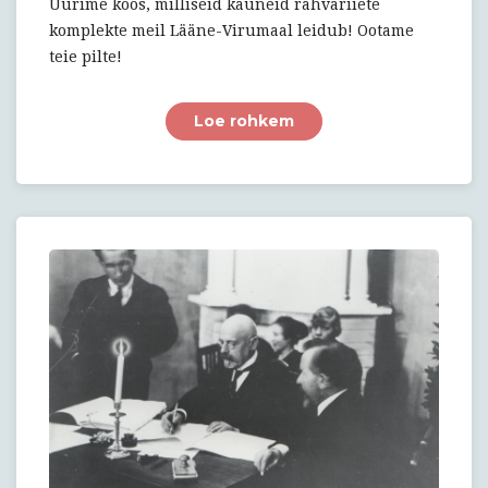
Uurime koos, milliseid kauneid rahvariiete
komplekte meil Lääne-Virumaal leidub! Ootame
teie pilte!
Loe rohkem