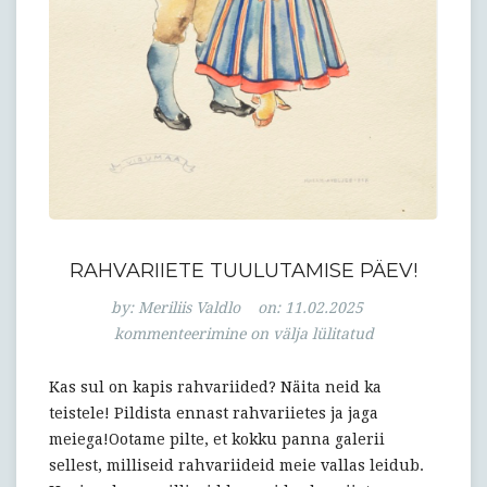
RAHVARIIETE TUULUTAMISE PÄEV!
Rahvariiete
by:
Meriliis Valdlo
on:
11.02.2025
tuulutamise
kommenteerimine on välja lülitatud
päev!
Kas sul on kapis rahvariided? Näita neid ka
teistele! Pildista ennast rahvariietes ja jaga
meiega!Ootame pilte, et kokku panna galerii
sellest, milliseid rahvariideid meie vallas leidub.