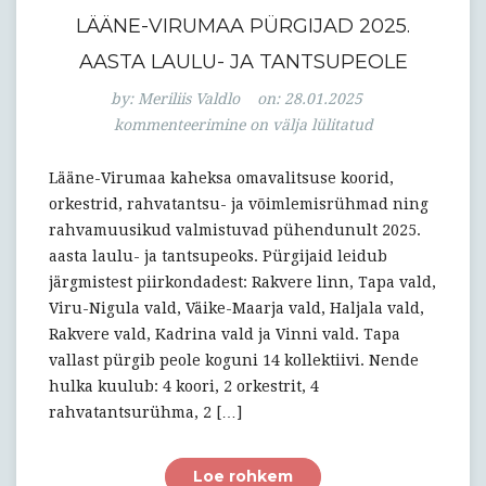
LÄÄNE-VIRUMAA PÜRGIJAD 2025.
AASTA LAULU- JA TANTSUPEOLE
Lääne-
by:
Meriliis Valdlo
on:
28.01.2025
Virumaa
kommenteerimine on välja lülitatud
pürgijad
2025.
Lääne-Virumaa kaheksa omavalitsuse koorid,
aasta
orkestrid, rahvatantsu- ja võimlemisrühmad ning
laulu-
rahvamuusikud valmistuvad pühendunult 2025.
ja
aasta laulu- ja tantsupeoks. Pürgijaid leidub
tantsupeole
järgmistest piirkondadest: Rakvere linn, Tapa vald,
Viru-Nigula vald, Väike-Maarja vald, Haljala vald,
Rakvere vald, Kadrina vald ja Vinni vald. Tapa
vallast pürgib peole koguni 14 kollektiivi. Nende
hulka kuulub: 4 koori, 2 orkestrit, 4
rahvatantsurühma, 2 […]
Loe rohkem