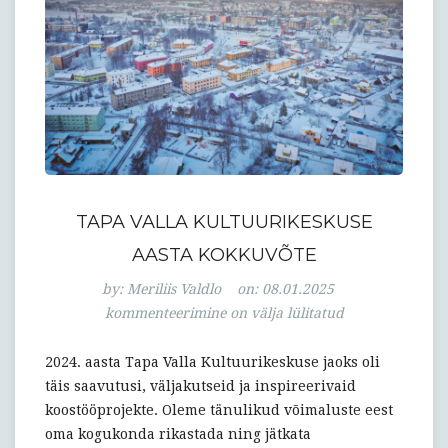
TAPA VALLA KULTUURIKESKUSE
AASTA KOKKUVÕTE
Tapa
by:
Meriliis Valdlo
on:
08.01.2025
Valla
kommenteerimine on välja lülitatud
Kultuurikeskus
aasta
2024. aasta Tapa Valla Kultuurikeskuse jaoks oli
kokkuvõte
täis saavutusi, väljakutseid ja inspireerivaid
koostööprojekte. Oleme tänulikud võimaluste eest
oma kogukonda rikastada ning jätkata