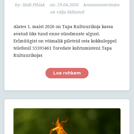
Piletimüük
by:
Heili Pihlak
on:
29.04.2026
kommenteerimine
Tapa
on välja lülitatud
Kultuurikojas
Alates 1. maist 2026 on Tapa Kultuurikoja kassa
avatud üks tund enne sündmuste algust.
Eelmüügist on võimalik pileteid osta kokkuleppel
telefonil 55595461 Toredate kohtumisteni Tapa
Kultuurikojas
Loe rohkem