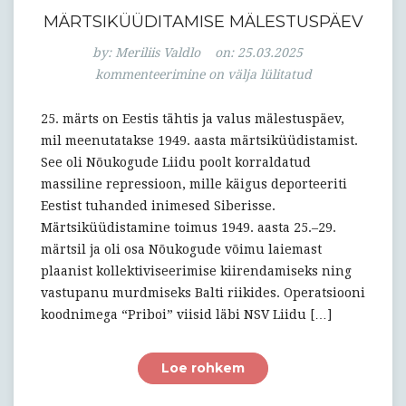
MÄRTSIKÜÜDITAMISE MÄLESTUSPÄEV
Märtsiküüditam
by:
Meriliis Valdlo
on:
25.03.2025
mälestuspäev
kommenteerimine on välja lülitatud
25. märts on Eestis tähtis ja valus mälestuspäev,
mil meenutatakse 1949. aasta märtsiküüdistamist.
See oli Nõukogude Liidu poolt korraldatud
massiline repressioon, mille käigus deporteeriti
Eestist tuhanded inimesed Siberisse.
Märtsiküüdistamine toimus 1949. aasta 25.–29.
märtsil ja oli osa Nõukogude võimu laiemast
plaanist kollektiviseerimise kiirendamiseks ning
vastupanu murdmiseks Balti riikides. Operatsiooni
koodnimega “Priboi” viisid läbi NSV Liidu […]
Loe rohkem