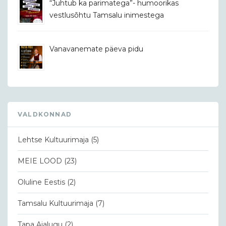
“Juhtub ka parimatega”- humoorikas
vestlusõhtu Tamsalu inimestega
Vanavanemate päeva pidu
VALDKONNAD
Lehtse Kultuurimaja
(5)
MEIE LOOD
(23)
Oluline Eestis
(2)
Tamsalu Kultuurimaja
(7)
Tapa Ajalugu
(2)