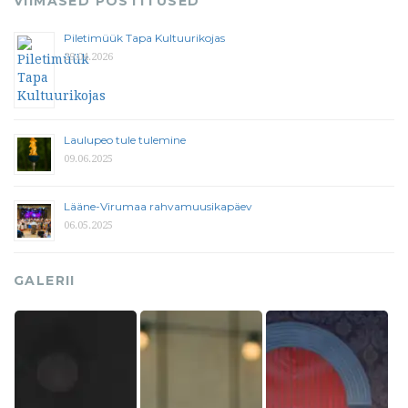
VIIMASED POSTITUSED
Piletimüük Tapa Kultuurikojas
29.04.2026
Laulupeo tule tulemine
09.06.2025
Lääne-Virumaa rahvamuusikapäev
06.05.2025
GALERII