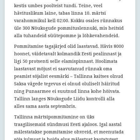
kestis umbes poolteist tundi. Teine, veel
hävituslikum laine, tabas linna 10. märtsi
varahommikul kell 02:00. Kokku osales rünnakus
üle 300 Nõukogude pommituslennuki, mis heitsid
alla tuhandeid süütepomme ja lõhkevahendeid.
Pommitamise tagajärjed olid laastavad. Hävis 8000
hoonet, väidetavalt kolmandik Eesti pealinnast ja
ligi 50 protsenti selle elamispinnast. Hoolimata
laastavast mõjust ei saavutanud rünnak oma
peamist sõjalist eesmärki – Tallinna kaitses olnud
Saksa vägede tegevus ei olnud oluliselt häiritud
ning Punaarmee ei suutnud linna kohe hõivata.
Tallinn langes Nõukogude Liidu kontrolli alla
alles sama aasta septembris.
Tallinna märtsipommitamine on üks
traagilisemaid sündmusi Eesti ajaloos. Igal aastal
mälestatakse pommitamise ohvreid, et meenutada
sõja julmust ja hoida elus mälestust kaotatutest.