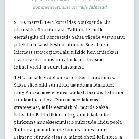
Tallinnas
kommenteerimine on välja lülitatud
9.–10. märtsil 1944 korraldas Nõukogude Liit
ulatusliku õhurünnaku Tallinnale, mille
eesmärgiks oli nõrgestada Saksa vägede vastupanu
ja tekitada kaost Eesti pealinnas. See oli osa
laiemast strateegiast Balti riikide hõivamiseks II
maailmasõja lõpus ning tõi kaasa tõsiseid
inimohvreid ja suurt laastamist.
1944. aasta kevadel oli sõjaolukord muutumas.
Saksa väed olid sunnitud taanduma idarindel
ning Punaarmee edenes jõudsalt läände. Tallinna
ründamine oli osa Punaarmee laiemast
strateegiast, mille eesmärk oli murda Saksa
kaitseliin Balti riikides ning valmistada ette
piirkonna annekteerimist Nõukogude Liidu poolt.
Tallinna pommitamine toimus kahes laines.
Esimene rünnak algas 9. märtsi õhtul kell 19:15 ja