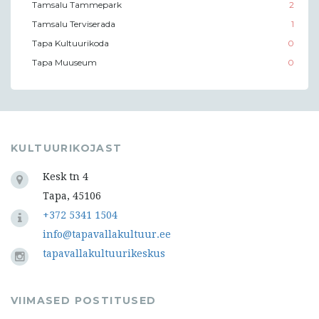
Tamsalu Tammepark
2
Tamsalu Terviserada
1
Tapa Kultuurikoda
0
Tapa Muuseum
0
KULTUURIKOJAST
Kesk tn 4
Tapa, 45106
+372 5341 1504
info@tapavallakultuur.ee
tapavallakultuurikeskus
VIIMASED POSTITUSED