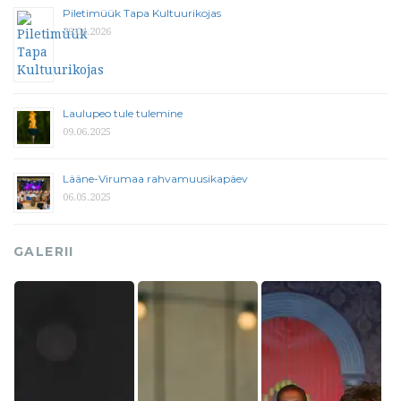
Piletimüük Tapa Kultuurikojas
29.04.2026
Laulupeo tule tulemine
09.06.2025
Lääne-Virumaa rahvamuusikapäev
06.05.2025
GALERII