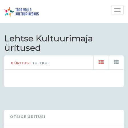
Togg
navig
Lehtse Kultuurimaja
üritused
0
ÜRITUST
TULEKUL
OTSIGE ÜRITUSI