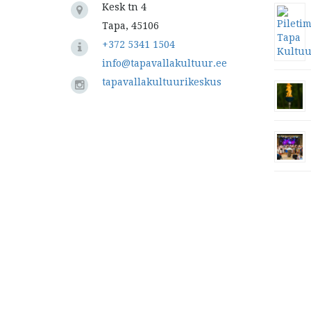
Kesk tn 4
Tapa, 45106
+372 5341 1504
info@tapavallakultuur.ee
tapavallakultuurikeskus