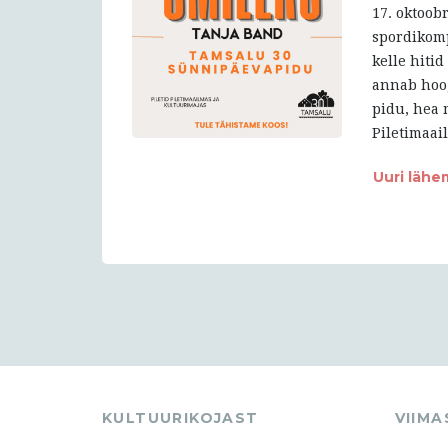
17. oktoob
spordikomp
kelle hiti
annab hoog
pidu, hea 
Piletimaai
Uuri lähe
KULTUURIKOJAST
VIIM