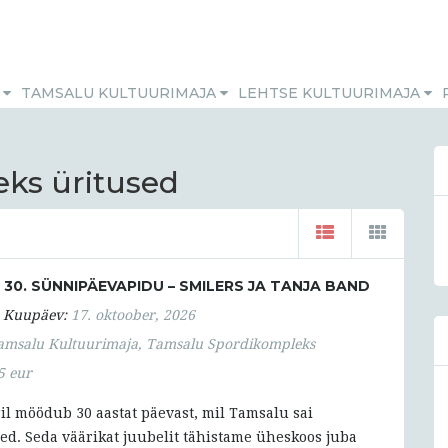
M
TAMSALU KULTUURIMAJA
LEHTSE KULTUURIMAJA
ks üritused
30. SÜNNIPÄEVAPIDU – SMILERS JA TANJA BAND
Kuupäev:
17. oktoober, 2026
amsalu Kultuurimaja, Tamsalu Spordikompleks
5 eur
ril möödub 30 aastat päevast, mil Tamsalu sai
ed. Seda väärikat juubelit tähistame üheskoos juba