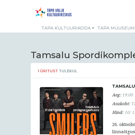
TAPA KULTUURIKODA
TAPA MUUSEU
Tamsalu Spordikomple
1
ÜRITUST
TULEKUL
TAMSALU 
Aeg:
19:00
Asukoht:
T
Hind:
10/ 1
26. oktoob
linnaõigus