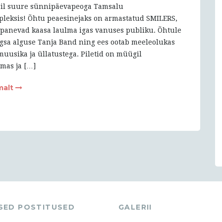
ril suure sünnipäevapeoga Tamsalu
leksis! Õhtu peaesinejaks on armastatud SMILERS,
d panevad kaasa laulma igas vanuses publiku. Õhtule
sa alguse Tanja Band ning ees ootab meeleolukas
muusika ja üllatustega. Piletid on müügil
lmas ja […]
malt
ASED POSTITUSED
GALERII