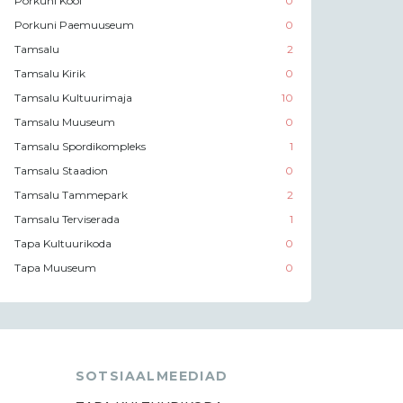
Porkuni Kool
0
Porkuni Paemuuseum
0
Tamsalu
2
Tamsalu Kirik
0
Tamsalu Kultuurimaja
10
Tamsalu Muuseum
0
Tamsalu Spordikompleks
1
Tamsalu Staadion
0
Tamsalu Tammepark
2
Tamsalu Terviserada
1
Tapa Kultuurikoda
0
Tapa Muuseum
0
SOTSIAALMEEDIAD