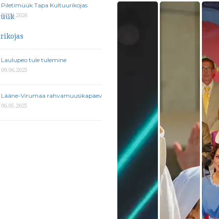
Piletimüük Tapa Kultuurikojas
29.04.2026
Laulupeo tule tulemine
09.06.2025
Lääne-Virumaa rahvamuusikapäev
06.05.2025