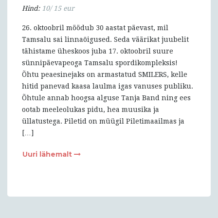
Hind:
10/ 15 eur
26. oktoobril möödub 30 aastat päevast, mil
Tamsalu sai linnaõigused. Seda väärikat juubelit
tähistame üheskoos juba 17. oktoobril suure
sünnipäevapeoga Tamsalu spordikompleksis!
Õhtu peaesinejaks on armastatud SMILERS, kelle
hitid panevad kaasa laulma igas vanuses publiku.
Õhtule annab hoogsa alguse Tanja Band ning ees
ootab meeleolukas pidu, hea muusika ja
üllatustega. Piletid on müügil Piletimaailmas ja
[…]
Uuri lähemalt