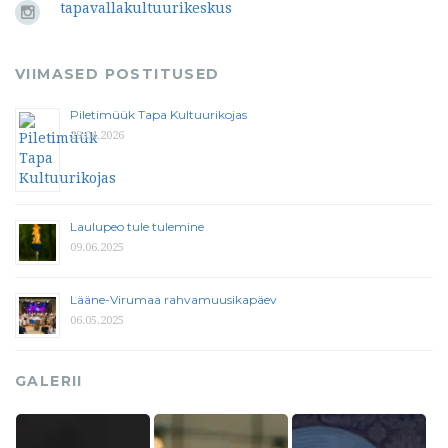
tapavallakultuurikeskus
VIIMASED POSTITUSED
Piletimüük Tapa Kultuurikojas
29.04.2026
Laulupeo tule tulemine
09.06.2025
Lääne-Virumaa rahvamuusikapäev
06.05.2025
GALERII