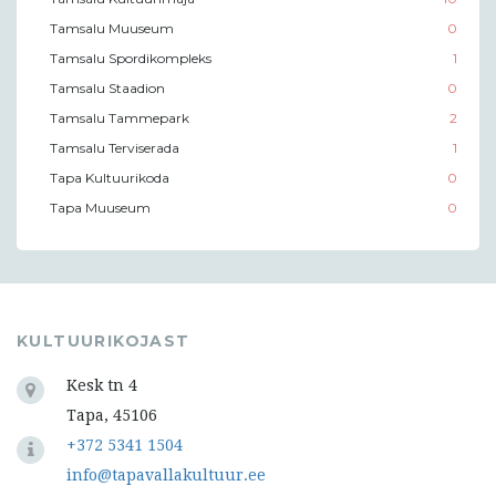
Tamsalu Muuseum
0
Tamsalu Spordikompleks
1
Tamsalu Staadion
0
Tamsalu Tammepark
2
Tamsalu Terviserada
1
Tapa Kultuurikoda
0
Tapa Muuseum
0
KULTUURIKOJAST
Kesk tn 4
Tapa, 45106
+372 5341 1504
info@tapavallakultuur.ee