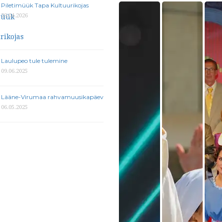
Piletimüük Tapa Kultuurikojas
29.04.2026
Laulupeo tule tulemine
09.06.2025
Lääne-Virumaa rahvamuusikapäev
06.05.2025