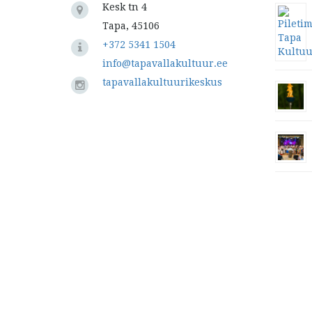
Kesk tn 4
Tapa, 45106
+372 5341 1504
info@tapavallakultuur.ee
tapavallakultuurikeskus