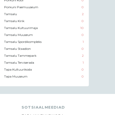
Porkuni Kool
0
Porkuni Paemuuseum
0
Tamsalu
2
Tamsalu Kirik
0
Tamsalu Kultuurimaja
10
Tamsalu Muuseum
0
Tamsalu Spordikompleks
1
Tamsalu Staadion
0
Tamsalu Tammepark
2
Tamsalu Terviserada
1
Tapa Kultuurikoda
0
Tapa Muuseum
0
SOTSIAALMEEDIAD