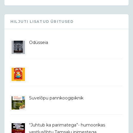
HILJUTI LISATUD ÜRITUSED
Odüsseia
Suvelõpu pannkoogipiknik
“Juhtub ka parimatega”- humoorikas
vestlusõhtu Tamsalu inimestega