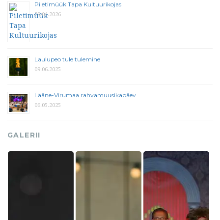
Piletimüük Tapa Kultuurikojas
29.04.2026
Laulupeo tule tulemine
09.06.2025
Lääne-Virumaa rahvamuusikapäev
06.05.2025
GALERII