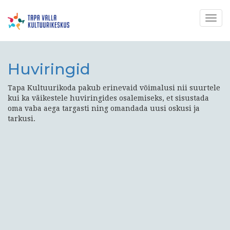
Togg
navig
Huviringid
Tapa Kultuurikoda pakub erinevaid võimalusi nii suurtele
kui ka väikestele huviringides osalemiseks, et sisustada
oma vaba aega targasti ning omandada uusi oskusi ja
tarkusi.