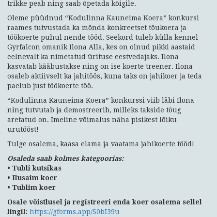
trikke peab ning saab õpetada kõigile.
Oleme püüdnud “Kodulinna Kauneima Koera” konkursi
raames tutvustada ka mõnda konkreetset tõukoera ja
töökoerte puhul nende tööd. Seekord tuleb külla kennel
Gyrfalcon omanik Ilona Alla, kes on olnud pikki aastaid
eelnevalt ka nimetatud ürituse eestvedajaks. Ilona
kasvatab kääbustakse ning on ise koerte treener. Ilona
osaleb aktiivselt ka jahitöös, kuna taks on jahikoer ja teda
paelub just töökoerte töö.
“Kodulinna Kauneima Koera” konkurssi viib läbi Ilona
ning tutvutab ja demostreerib, milleks takside tõug
aretatud on. Imeline võimalus näha pisikest lõiku
urutööst!
Tulge osalema, kaasa elama ja vaatama jahikoerte tööd!
Osaleda saab kolmes kategoorias:
• Tubli kutsikas
• Ilusaim koer
• Tublim koer
Osale võistlusel ja registreeri enda koer osalema sellel
lingil:
https://gforms.app/S0bI39u