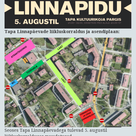
Tapa Linnapäevade liikluskorraldus ja asendiplaan:
Seoses Tapa Linnapäevadega tulevad 5. augustil