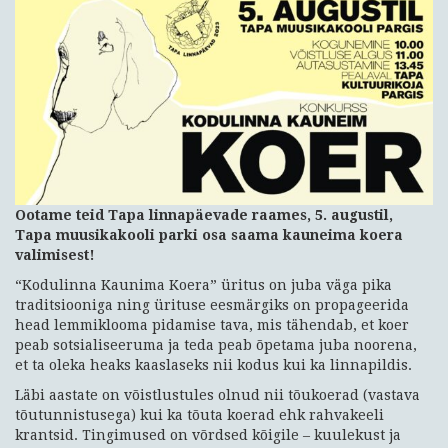
Ootame teid Tapa linnapäevade raames, 5. augustil,
Tapa muusikakooli parki osa saama kauneima koera
valimisest!
“Kodulinna Kaunima Koera” üritus on juba väga pika
traditsiooniga ning ürituse eesmärgiks on propageerida
head lemmiklooma pidamise tava, mis tähendab, et koer
peab sotsialiseeruma ja teda peab õpetama juba noorena,
et ta oleka heaks kaaslaseks nii kodus kui ka linnapildis.
Läbi aastate on võistlustules olnud nii tõukoerad (vastava
tõutunnistusega) kui ka tõuta koerad ehk rahvakeeli
krantsid. Tingimused on võrdsed kõigile – kuulekust ja