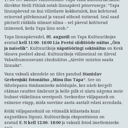
direktor Heili Pihlak ootab linnapäevi põnevusega: “Tapa
linnapäevad on kui vilistlaste kokkutulek, kus kohtuvad
erinevad põlvkonnad ja vanad sõbrad-tuttavad. Seal saad
päriselt rääkida silmast silma – sel päeval kohtuvad
inimesed, keda Tapa linn seob.”
Tapa linnapäevadel,
05. augustil
on Tapa Kultuurikojas
avatud
kell 11:00- 16:00 Lia Peetsi siiditööde näitus „Õrn
ja naiselik“.
Kultuurikoja
näputööringi sokinäitus
on Kesk
tänava poolsel aknal. Kultuurikoja välisseinal on üleval
Vabaõhumuuseumi rändnäitus „Alevite unistus saada
linnaks“.
Vana vaksali akendele on üles pandud
Stanislav
Grebenjuki fotonäitus „Minu ilus Tapa“
. See on
tähelepanu tõmbamiseks möödujale, kes näeb kergelt
räämas raudtee ümbrust ja kelle pilk ei ulatu nägema meie
hubast väikelinna seestpoolt. Seekordne väljapanek on
esimene etapp, mida soovime aasta-aastalt edasi arendada.
Kõiki väljapanekuid on võimalik külastada kuni
augustikuu lõpuni. Kultuurikoja ekspositsioon on
avatud
E-N kell 12:00- 18:00
ja vaksali fotod imetlemiseks