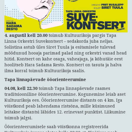
4. augustil kell 20.00
toimub Kultuurikoja pargis Tapa
Linna Orkestri Suvekontsert – sedakorda juba neljas.
Solistina astub üles Siret Tuula ja esitamisele tulevad
möödunud hooaja parimad palad ning orkestri vanad head
hitid. Kontsert on kahe osaga, vaheajaga, ja kõhutäie eest
hoolitseb Hara Sadama Resto. Kontsert on tasuta ja halva
ilma korral toimub Kultuurikoja saalis.
Tapa linnapäevade ööorienteerumine
04.08, kell 22.30
toimub Tapa linnapäevade raames
traditsiooniline ööorienteerumine. Kogunemine leiab aset
Kultuurikoja ees. Ööorienteerumise distants on 4 km. Iga
võistkond peab lahendama ristsõna, mille küsimused
leitakse distantsi läbides 12. erinevast punktist. Liikumine
toimub jalgsi.
Ööorienteerumisele saab võistkonna registreerida