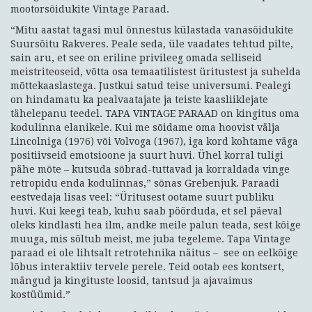
mootorsõidukite Vintage Paraad.
“Mitu aastat tagasi mul õnnestus külastada vanasõidukite
Suursõitu Rakveres. Peale seda, üle vaadates tehtud pilte,
sain aru, et see on eriline privileeg omada selliseid
meistriteoseid, võtta osa temaatilistest üritustest ja suhelda
mõttekaaslastega. Justkui satud teise universumi. Pealegi
on hindamatu ka pealvaatajate ja teiste kaasliiklejate
tähelepanu teedel. TAPA VINTAGE PARAAD on kingitus oma
kodulinna elanikele. Kui me sõidame oma hoovist välja
Lincolniga (1976) või Volvoga (1967), iga kord kohtame väga
positiivseid emotsioone ja suurt huvi. Ühel korral tuligi
pähe mõte – kutsuda sõbrad-tuttavad ja korraldada vinge
retropidu enda kodulinnas,” sõnas Grebenjuk. Paraadi
eestvedaja lisas veel: “Üritusest ootame suurt publiku
huvi. Kui keegi teab, kuhu saab pöörduda, et sel päeval
oleks kindlasti hea ilm, andke meile palun teada, sest kõige
muuga, mis sõltub meist, me juba tegeleme. Tapa Vintage
paraad ei ole lihtsalt retrotehnika näitus – see on eelkõige
lõbus interaktiiv tervele perele. Teid ootab ees kontsert,
mängud ja kingituste loosid, tantsud ja ajavaimus
kostüümid.”