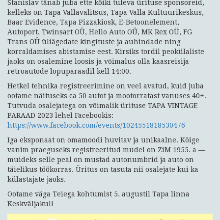
Stanislav tänab juba ette kõiki tuleva ürituse sponsoreid,
kelleks on Tapa Vallavalitsus, Tapa Valla Kultuurikeskus,
Baar Evidence, Tapa Pizzakiosk, E-Betoonelement,
Autoport, Twinsart OÜ, Hello Auto OÜ, MK Rex OÜ, FG
Trans OÜ üliägedate kingituste ja auhindade ning
korraldamises abistamise eest. Kirsiks tordil peokülaliste
jaoks on osalemine loosis ja võimalus olla kaasreisija
retroautode lõpuparaadil kell 14:00.
Hetkel tehnika registreerimine on veel avatud, kuid juba
ootame näituseks ca 50 autot ja mootorratast vanuses 40+.
Tutvuda osalejatega on võimalik ürituse TAPA VINTAGE
PARAAD 2023 lehel Facebookis:
https://www.facebook.com/events/1024551818530476
Iga eksponaat on omamoodi huvitav ja unikaalne. Kõige
vanim praeguseks registreeritud mudel on ZiM 1955. a —
muideks selle peal on mustad autonumbrid ja auto on
täielikus töökorras. Üritus on tasuta nii osalejate kui ka
külastajate jaoks.
Ootame väga Teiega kohtumist 5. augustil Tapa linna
Keskväljakul!