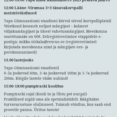
12:00-16:00 Tapa linna Rammumees 2023 pealava juures
12:00 Lääne-Virumaa 3×3 tänavakorvpalli
meistrivõistlused
Tapa Gümnaasiumi staadioni kõrval oleval korvpalliplatsil
Võistkond koosneb neljast mängijast – kolmest
väljakumängijast ja ühest vahetusmängijast. Meeskonna
osavõtumaks on 60€. Eelregistreerimine etappidele e-
postiga: mikko.virkala@rescue.ee (registreerimisel
kirjutada meeskonna nimi ja mängijate ees- ja
perekonnanimed)
13.00 lastejooks
Tapa Gümnaasiumi staadionil
0-2a jookevad 60m, 3-4a jooksevad 100m ja 5-7a jooksevad
200m. Kõigile lastele väike auhind!
15:00-18:00 pumptracki koolitus
Pumptracki rajal (Kooli tn ja Õhtu pst nurgal)
Praktilised nipid oma ala spetsialistidelt. Räägitakse
turvavarustuse olulisusest. Toimub võistlus, kus saab end
proovile panna. Üritus tasuta!