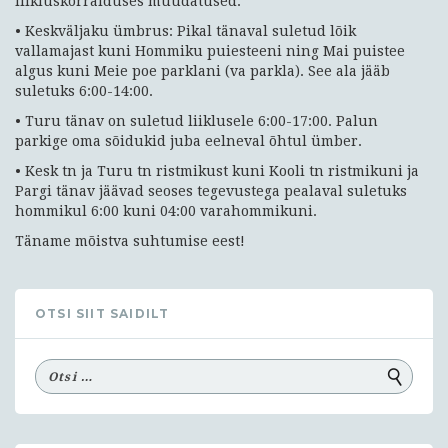
liikluskorralduses muudatused.
• Keskväljaku ümbrus: Pikal tänaval suletud lõik
vallamajast kuni Hommiku puiesteeni ning Mai puistee
algus kuni Meie poe parklani (va parkla). See ala jääb
suletuks 6:00-14:00.
• Turu tänav on suletud liiklusele 6:00-17:00. Palun
parkige oma sõidukid juba eelneval õhtul ümber.
• Kesk tn ja Turu tn ristmikust kuni Kooli tn ristmikuni ja
Pargi tänav jäävad seoses tegevustega pealaval suletuks
hommikul 6:00 kuni 04:00 varahommikuni.
Täname mõistva suhtumise eest!
OTSI SIIT SAIDILT