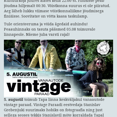
Kultuurkoja juures alates kella 22:00-st. Finišisse peab
jõudma hiljemalt 00:30. Võistkonna suurus ei ole piiratud.
Aeg läheb lukku viimase võistkonnaliikme jõudmisega
finišisse. Soovitatav on võtta kaasa taskulamp.
Tule orienteeruma ja võida ägedaid auhindu!
Peaauhinnaks on tasuta pääsmed 05.08 toimuvale
linnapeole. Näeme juba varsti rajal!
5. augustil
toimub Tapa linna keskväljakul vanaautode
vintage paraad. Vintage Paraadi eestvedaja Stanislav
Grebenjuki suurimaks hobiks on fotograafia ning just
sellega seoses tekkis Stanislavil mõte korraldada Tapal