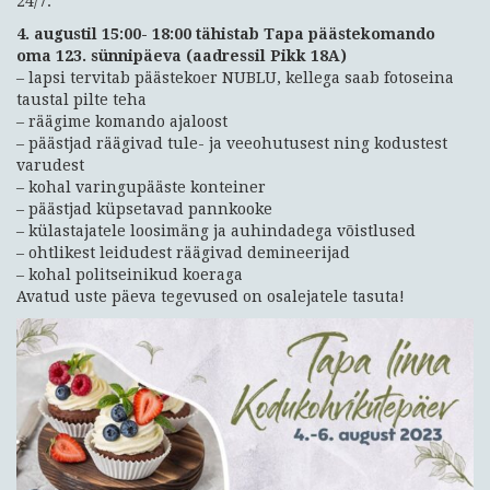
24/7.
4. augustil 15:00- 18:00 tähistab Tapa päästekomando
oma 123. sünnipäeva (aadressil Pikk 18A)
– lapsi tervitab päästekoer NUBLU, kellega saab fotoseina
taustal pilte teha
– räägime komando ajaloost
– päästjad räägivad tule- ja veeohutusest ning kodustest
varudest
– kohal varingupääste konteiner
– päästjad küpsetavad pannkooke
– külastajatele loosimäng ja auhindadega võistlused
– ohtlikest leidudest räägivad demineerijad
– kohal politseinikud koeraga
Avatud uste päeva tegevused on osalejatele tasuta!