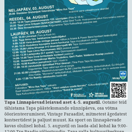
Tapa Linnapäevad leiavad aset 4.-5. augustil.
Ootame teid
tähistama Tapa päästekomando sünnipäeva, osa võtma
ööorienteerumisest, Vintage Paraadist, mitmetest ägedatest
kontsertidest ja paljust muust. Ka sport on linnapäevade
kavas olulisel kohal. 5. augustil on laada-alal kohal ka 9:00-
17:00 Tre Raadio välisstuudio. Tapa valla kultuurikeskuse