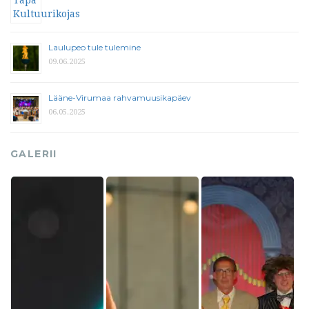
Laulupeo tule tulemine
09.06.2025
Lääne-Virumaa rahvamuusikapäev
06.05.2025
GALERII