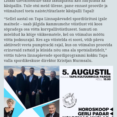
Lisaks ülevaltoodule saab laadaplatsil kätt harjutada ka
käsipallis. Tule otsi meid ülesse, pane ennast proovile ja
võimalusel toeta naiste/tütarlaste käsipalli Tapal!
“Sellel aastal on Tapa Linnapäevadel spordiüritusi igale
maitsele – saab jälgida Rammumehe võistlust või koos
sõpradega osa võtta korvpallivõistlusest. Samuti on
mõeldud ka kõige väiksematele, kel on võimalus mõõtu
võtta jooksurajal. Kes aga võistelda ei soovi, võib päeva
aktiivselt veeta pumptracki rajal, kus on võimalus proovida
erinevaid rattaid ja küsida nõu oma ala spetsialistidelt,”
võttis tuleva linnapäevade spordiprogrammi kokku Tapa
valla spordikeskuse direktor Kristjan Nurmsalu.