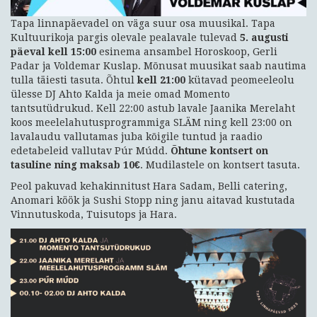
Tapa linnapäevadel on väga suur osa muusikal. Tapa
Kultuurikoja pargis olevale pealavale tulevad
5. augusti
päeval kell 15:00
esinema ansambel Horoskoop, Gerli
Padar ja Voldemar Kuslap. Mõnusat muusikat saab nautima
tulla täiesti tasuta. Õhtul
kell 21:00
kütavad peomeeleolu
ülesse DJ Ahto Kalda ja meie omad Momento
tantsutüdrukud. Kell 22:00 astub lavale Jaanika Merelaht
koos meelelahutusprogrammiga SLÄM ning kell 23:00 on
lavalaudu vallutamas juba kõigile tuntud ja raadio
edetabeleid vallutav Púr Múdd.
Õhtune kontsert on
tasuline ning maksab 10€
. Mudilastele on kontsert tasuta.
Peol pakuvad kehakinnitust Hara Sadam, Belli catering,
Anomari köök ja Sushi Stopp ning janu aitavad kustutada
Vinnutuskoda, Tuisutops ja Hara.