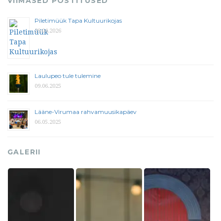
VIIMASED POSTITUSED
Piletimüük Tapa Kultuurikojas
29.04.2026
Laulupeo tule tulemine
09.06.2025
Lääne-Virumaa rahvamuusikapäev
06.05.2025
GALERII