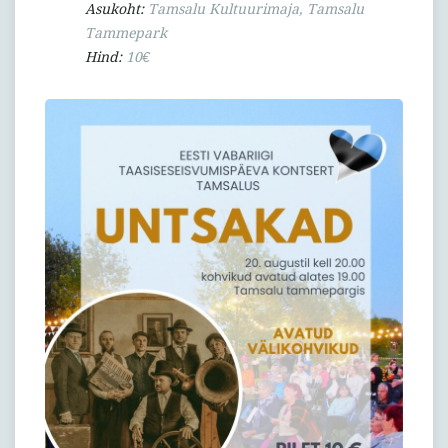
Asukoht:
Tamsalu Kultuurimaja, Tamsalu
Tammepark
Hind:
10€