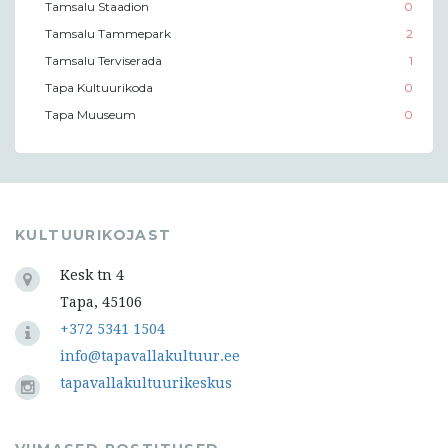
Tamsalu Staadion
0
Tamsalu Tammepark
2
Tamsalu Terviserada
1
Tapa Kultuurikoda
0
Tapa Muuseum
0
KULTUURIKOJAST
Kesk tn 4
Tapa, 45106
+372 5341 1504
info@tapavallakultuur.ee
tapavallakultuurikeskus