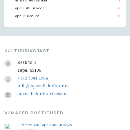
Tamsalu Terviserada
1
Tapa Kultuurikoda
0
Tapa Muuseum
0
KULTUURIKOJAST
Kesk tn 4
Tapa, 45106
+372 5341 1504
info@tapavallakultuur.ee
tapavallakultuurikeskus
VIIMASED POSTITUSED
Piletimüük Tapa Kultuurikojas