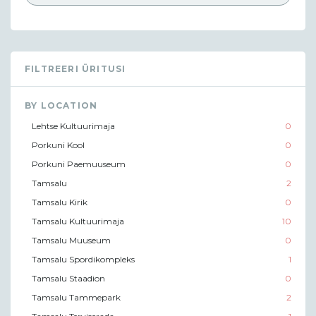
FILTREERI ÜRITUSI
BY LOCATION
Lehtse Kultuurimaja
0
Porkuni Kool
0
Porkuni Paemuuseum
0
Tamsalu
2
Tamsalu Kirik
0
Tamsalu Kultuurimaja
10
Tamsalu Muuseum
0
Tamsalu Spordikompleks
1
Tamsalu Staadion
0
Tamsalu Tammepark
2