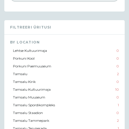
FILTREERI ÜRITUSI
BY LOCATION
Lehtse Kultuurimaja
0
Porkuni Kool
0
Porkuni Paemuuseum
0
Tamsalu
2
Tamsalu Kirik
0
Tamsalu Kultuurimaja
10
Tamsalu Muuseum
0
Tamsalu Spordikompleks
1
Tamsalu Staadion
0
Tamsalu Tammepark
2
Tamsalu Terviserada
1