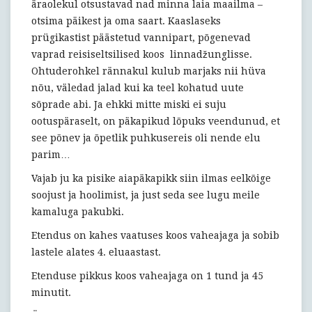
äraolekul otsustavad nad minna laia maailma –
otsima päikest ja oma saart. Kaaslaseks
prügikastist päästetud vannipart, põgenevad
vaprad reisiseltsilised koos linnadžunglisse.
Ohtuderohkel rännakul kulub marjaks nii hüva
nõu, väledad jalad kui ka teel kohatud uute
sõprade abi. Ja ehkki mitte miski ei suju
ootuspäraselt, on päkapikud lõpuks veendunud, et
see põnev ja õpetlik puhkusereis oli nende elu
parim…
Vajab ju ka pisike aiapäkapikk siin ilmas eelkõige
soojust ja hoolimist, ja just seda see lugu meile
kamaluga pakubki.
Etendus on kahes vaatuses koos vaheajaga ja sobib
lastele alates 4. eluaastast.
Etenduse pikkus koos vaheajaga on 1 tund ja 45
minutit.