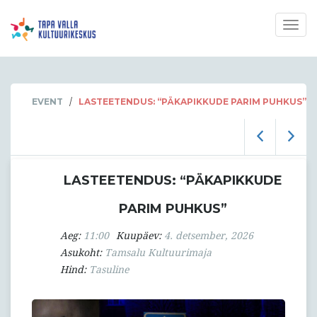
Togg
navig
/
EVENT
LASTEETENDUS: “PÄKAPIKKUDE PARIM PUHKUS”
LASTEETENDUS: “PÄKAPIKKUDE
PARIM PUHKUS”
Aeg:
11:00
Kuupäev:
4. detsember, 2026
Asukoht:
Tamsalu Kultuurimaja
Hind:
Tasuline