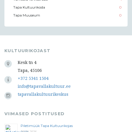
Tapa Kultuurikoda
0
Tapa Muuseum
0
KULTUURIKOJAST
Kesk tn 4
Tapa, 45106
+372 5341 1504
info@tapavallakultuur.ee
tapavallakultuurikeskus
VIIMASED POSTITUSED
Piletimüük Tapa Kultuurikojas
29.04.2026