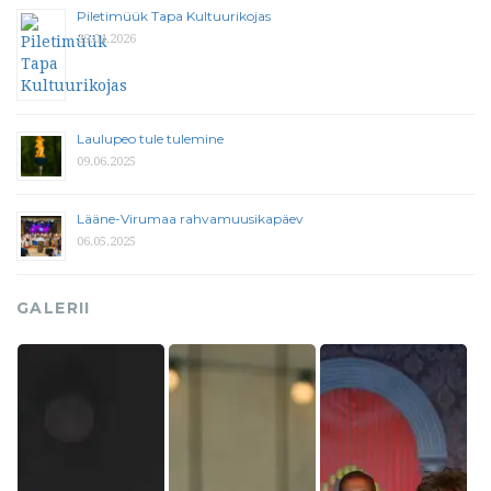
Piletimüük Tapa Kultuurikojas
29.04.2026
Laulupeo tule tulemine
09.06.2025
Lääne-Virumaa rahvamuusikapäev
06.05.2025
GALERII