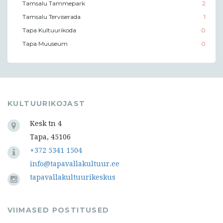
Tamsalu Tammepark
2
Tamsalu Terviserada
1
Tapa Kultuurikoda
0
Tapa Muuseum
0
KULTUURIKOJAST
Kesk tn 4
Tapa, 45106
+372 5341 1504
info@tapavallakultuur.ee
tapavallakultuurikeskus
VIIMASED POSTITUSED