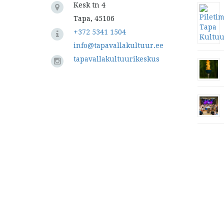
Kesk tn 4
Tapa, 45106
+372 5341 1504
info@tapavallakultuur.ee
tapavallakultuurikeskus