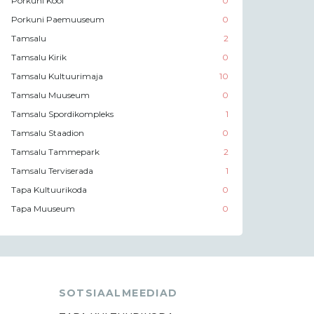
Porkuni Kool
0
Porkuni Paemuuseum
0
Tamsalu
2
Tamsalu Kirik
0
Tamsalu Kultuurimaja
10
Tamsalu Muuseum
0
Tamsalu Spordikompleks
1
Tamsalu Staadion
0
Tamsalu Tammepark
2
Tamsalu Terviserada
1
Tapa Kultuurikoda
0
Tapa Muuseum
0
SOTSIAALMEEDIAD