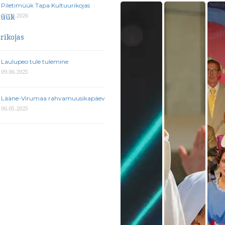
Piletimüük Tapa Kultuurikojas
29.04.2026
Laulupeo tule tulemine
09.06.2025
Lääne-Virumaa rahvamuusikapäev
06.05.2025