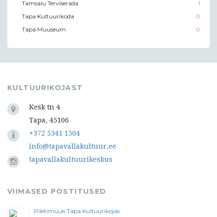
Tamsalu Terviserada
1
Tapa Kultuurikoda
0
Tapa Muuseum
0
KULTUURIKOJAST
Kesk tn 4
Tapa, 45106
+372 5341 1504
info@tapavallakultuur.ee
tapavallakultuurikeskus
VIIMASED POSTITUSED
Piletimüük Tapa Kultuurikojas