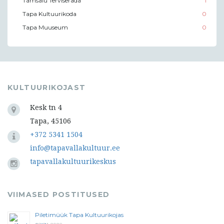
Tamsalu Terviserada
1
Tapa Kultuurikoda
0
Tapa Muuseum
0
KULTUURIKOJAST
Kesk tn 4
Tapa, 45106
+372 5341 1504
info@tapavallakultuur.ee
tapavallakultuurikeskus
VIIMASED POSTITUSED
Piletimüük Tapa Kultuurikojas