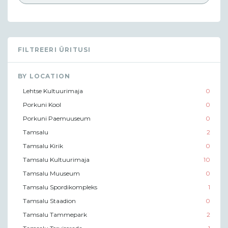
FILTREERI ÜRITUSI
BY LOCATION
Lehtse Kultuurimaja
0
Porkuni Kool
0
Porkuni Paemuuseum
0
Tamsalu
2
Tamsalu Kirik
0
Tamsalu Kultuurimaja
10
Tamsalu Muuseum
0
Tamsalu Spordikompleks
1
Tamsalu Staadion
0
Tamsalu Tammepark
2