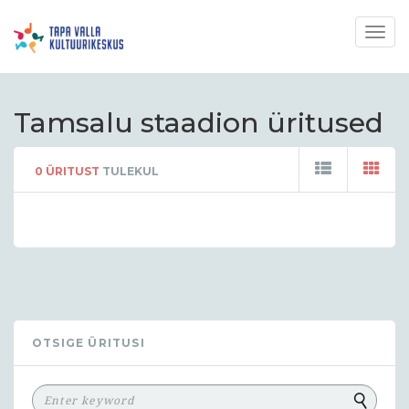
Togg
navig
Tamsalu staadion üritused
0
ÜRITUST
TULEKUL
OTSIGE ÜRITUSI