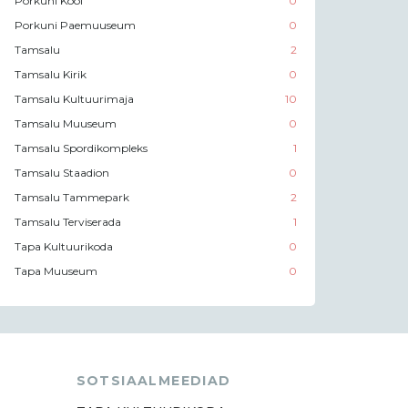
Porkuni Kool
0
Porkuni Paemuuseum
0
Tamsalu
2
Tamsalu Kirik
0
Tamsalu Kultuurimaja
10
Tamsalu Muuseum
0
Tamsalu Spordikompleks
1
Tamsalu Staadion
0
Tamsalu Tammepark
2
Tamsalu Terviserada
1
Tapa Kultuurikoda
0
Tapa Muuseum
0
SOTSIAALMEEDIAD