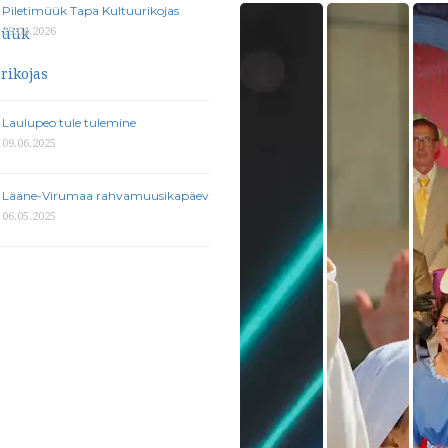
Piletimüük Tapa Kultuurikojas
29.04.2026
Laulupeo tule tulemine
09.06.2025
Lääne-Virumaa rahvamuusikapäev
06.05.2025