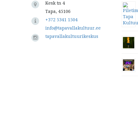
Kesk tn 4
Tapa, 45106
+372 5341 1504
info@tapavallakultuur.ee
tapavallakultuurikeskus