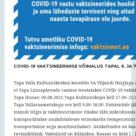
COVID-19 VAKTSINEERIMISE VÕIMALUS TAPAL 6. JA 
Tapa Valla Kultuurikeskus koostöös SA Viljandi Haiglaga
et Tapa Linnapäevade raames teostatakse COVID-19 vakts
Tapa linnas: 06.08.2021 Tapa Kultuurikojas kell 17.00-22.
Tapa Vallaraamatukogu ees kell 9.00-18.00. Patsientide j
toimub telgis ja vaktsineerimine viiakse läbi mikrobussis.
transporditakse asukohtadesse termokastis (temperatuuri
transportimise aega monitooritakse). Asukohtades on kaa
ravimikülmik. Vaktsiinid on külmikus. Kaasas on kõik […