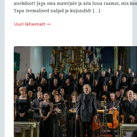
anekdoot? Jaga oma materjale ja aita luua raamat, mis k
Tapa-teemalised naljad ja kujundid! […]
Uuri lähemalt