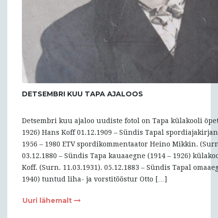
DETSEMBRI KUU TAPA AJALOOS
Detsembri kuu ajaloo uudiste fotol on Tapa külakooli õpet
1926) Hans Koff 01.12.1909 – Sündis Tapal spordiajakirjani
1956 – 1980 ETV spordikommentaator Heino Mikkin. (Surn.
03.12.1880 – Sündis Tapa kauaaegne (1914 – 1926) külako
Koff. (Surn. 11.03.1931). 05.12.1883 – Sündis Tapal omaae
1940) tuntud liha- ja vorstitööstur Otto […]
Uuri lähemalt