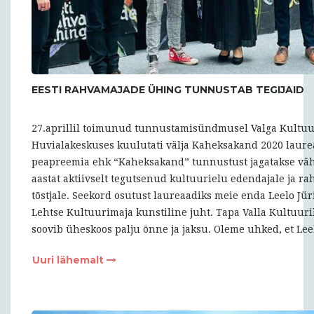
EESTI RAHVAMAJADE ÜHING TUNNUSTAB TEGIJAID
27.aprillil toimunud tunnustamisündmusel Valga Kultuu
Huvialakeskuses kuulutati välja Kaheksakand 2020 laure
peapreemia ehk “Kaheksakand” tunnustust jagatakse vä
aastat aktiivselt tegutsenud kultuurielu edendajale ja r
tõstjale. Seekord osutust laureaadiks meie enda Leelo Jü
Lehtse Kultuurimaja kunstiline juht. Tapa Valla Kultuur
soovib üheskoos palju õnne ja jaksu. Oleme uhked, et Lee
Uuri lähemalt