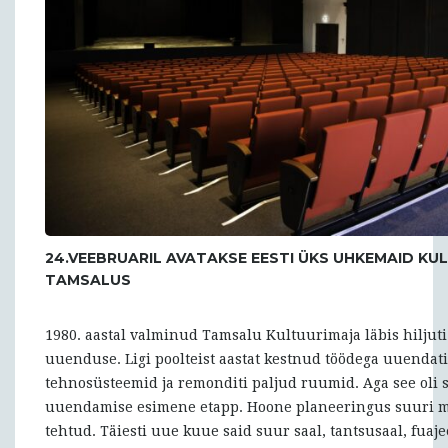
24.VEEBRUARIL AVATAKSE EESTI ÜKS UHKEMAID KU
TAMSALUS
1980. aastal valminud Tamsalu Kultuurimaja läbis hiljut
uuenduse. Ligi poolteist aastat kestnud töödega uuendat
tehnosüsteemid ja remonditi paljud ruumid. Aga see oli si
uuendamise esimene etapp. Hoone planeeringus suuri m
tehtud. Täiesti uue kuue said suur saal, tantsusaal, fuaj