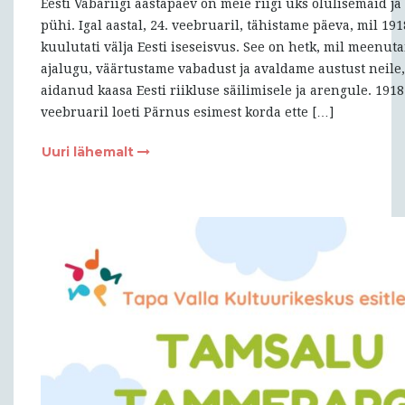
Eesti Vabariigi aastapäev on meie riigi üks olulisemaid j
pühi. Igal aastal, 24. veebruaril, tähistame päeva, mil 191
kuulutati välja Eesti iseseisvus. See on hetk, mil meenu
ajalugu, väärtustame vabadust ja avaldame austust neile,
aidanud kaasa Eesti riikluse säilimisele ja arengule. 1918.
veebruaril loeti Pärnus esimest korda ette […]
Uuri lähemalt