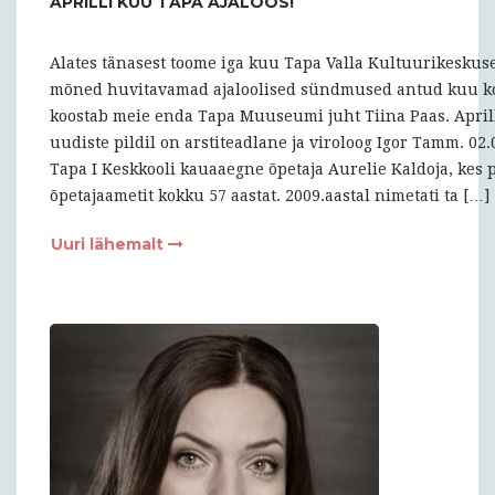
APRILLI KUU TAPA AJALOOS!
Alates tänasest toome iga kuu Tapa Valla Kultuurikeskuse
mõned huvitavamad ajaloolised sündmused antud kuu ko
koostab meie enda Tapa Muuseumi juht Tiina Paas. Aprill
uudiste pildil on arstiteadlane ja viroloog Igor Tamm. 02
Tapa I Keskkooli kauaaegne õpetaja Aurelie Kaldoja, kes 
õpetajaametit kokku 57 aastat. 2009.aastal nimetati ta […]
Uuri lähemalt