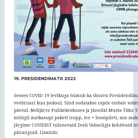
19. PRESIDENDIMATK 2022
Seoses COVID-19 levikuga toimub ka tänavu Presidendima
veebruari kuu jooksul. Sind oodatakse rajale endale sobiv
päeval. Nelijärve Puhkekeskuses ja Jänedal Musta Täku T
müügil matkasupi pakett (supp, tee + loosipilet), mis mak
Järgime COVIDIST tulenevaid Eesti Vabariigis kehtivaid 
piiranguid. Lisainfo: