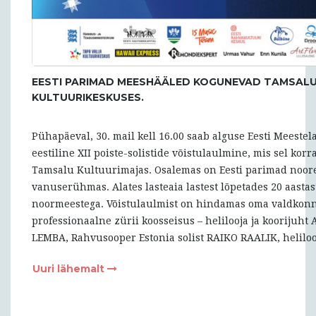
EESTI PARIMAD MEESHÄÄLED KOGUNEVAD TAMSAL
KULTUURIKESKUSES.
Pühapäeval, 30. mail kell 16.00 saab alguse Eesti Meestela
eestiline XII poiste-solistide võistulaulmine, mis sel korr
Tamsalu Kultuurimajas. Osalemas on Eesti parimad noore
vanuserühmas. Alates lasteaia lastest lõpetades 20 aastas
noormeestega. Võistulaulmist on hindamas oma valdkon
professionaalne zürii koosseisus – helilooja ja koorijuht
LEMBA, Rahvusooper Estonia solist RAIKO RAALIK, helilooj
Uuri lähemalt