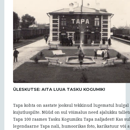
ÜLESKUTSE: AITA LUUA TASKU KOGUMIK!
Tapa kohta on aastate jooksul tekkinud lugematul hulgal n
kujutluspilte. Nüüd on sul võimalus need ajalukku talle
Tapa 100 raames Tasku Kogumiku Tapa naljadest! Kas su
legendaarne Tapa nali, humoorikas foto, karikatuur või a