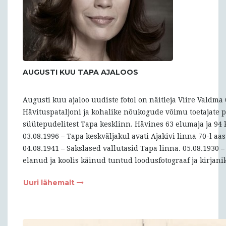
AUGUSTI KUU TAPA AJALOOS
Augusti kuu ajaloo uudiste fotol on näitleja Viire Valdma 
Hävituspataljoni ja kohalike nõukogude võimu toetajate p
süütepudelitest Tapa kesklinn. Hävines 63 elumaja ja 94 
03.08.1996 – Tapa keskväljakul avati Ajakivi linna 70-l aa
04.08.1941 – Sakslased vallutasid Tapa linna. 05.08.1930 
elanud ja koolis käinud tuntud loodusfotograaf ja kirjani
Uuri lähemalt