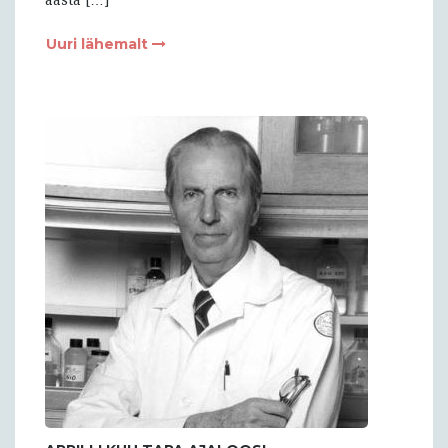
aasta […]
Uuri lähemalt