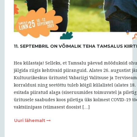
11. SEPTEMBRIL ON VÕIMALIK TEHA TAMSALUS KIIRT
Hea külastaja! Selleks, et Tamsalu päevad mööduksid oh
jälgida riigis kehtivaid piiranguid. Alates 26. augustist jä
Kultuurikeskus üritustel Vabariigi Valitsuse ja Terviseam
korraldusi ning seetõttu tuleb kõigil külalistel (alates 18.
esitada piiratud alaga (siseruumides toimuvatel ja piletig
üritusele saabudes koos piletiga üks kolmest COVID-19 tõ
vaktsiinipass (viimasest doosist […]
Uuri lähemalt