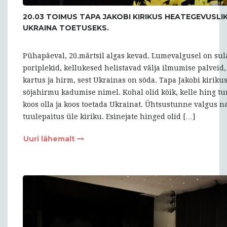
20.03 TOIMUS TAPA JAKOBI KIRIKUS HEATEGEVUSL
UKRAINA TOETUSEKS.
Pühapäeval, 20.märtsil algas kevad. Lumevalgusel on sul
poriplekid, kellukesed helistavad välja ilmumise palveid
kartus ja hirm, sest Ukrainas on sõda. Tapa Jakobi kirikus
sõjahirmu kadumise nimel. Kohal olid kõik, kelle hing tu
koos olla ja koos toetada Ukrainat. Ühtsustunne valgus 
tuulepaitus üle kiriku. Esinejate hinged olid […]
Uuri lähemalt