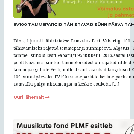
EV100 TAMMEPARGID TÄHISTAVAD SÜNNIPÄEVA TA
Täna, 1.juunil tähistatakse Tamsalus Eesti Vabariigi 100
tähistamiseks rajatud tammepargi sünnipäeva. Algatus “E
tamme” sündis Eesti Vabariigi 95.juubelil. 2013.aastal last
poolt kasvama pandud tammetõrudest on rajatud uhked 
tammepargid üle Eesti, millest said väärikad kingitused E
100. sünnipäevaks. EV100 tammeparkide keskne park on 
Tamsallu paiga nimemaagia ja keskse asukoha […]
Uuri lähemalt