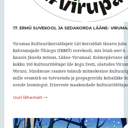
17. ERMÜ SUVEKOOL JA SEDAKORDA LÄÄNE- VIRUMA
Virumaa Kultuurikorraldajate Liit korraldab tänavu juba 
Rahvamajade Ühingu (ERMÜ) suvekooli, mis leiab aset 6.-
kaunis Jäneda mõisas, Lääne-Virumaal. Kolmepäevane s
kokku 160 kultuuritöötajat üle kogu Eesti, ulatudes Viru
Võruni. Sündmuse raames toimub mitmekesine kultuur
mille eesmärk on tutvustada ja propageerida kohalikke ko
nende loomingut. Erinevate maakondade kultuuritöötaja
Uuri lähemalt