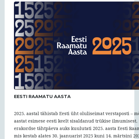
EESTI RAAMATU AASTA
2025. aastal tähistab Eesti üht oluliseimat verstaposti – 
aastat esimese eesti keelt sisaldanud trükise ilmumisest. 
erakordse tähtpäeva auks kuulutati 2025. aasta Eesti Raa
mis kestab alates 30. jaanuarist 2025 kuni 14. märtsini 2