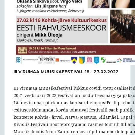
III VIRUMAA MUUSIKAFESTIVAL 18.- 27.02.2022
III Virumaa Muusikafestival lükkus covidi tõttu osaliselt 
2021 veebruari 2022.Festival on loodud eesmärgiga pakku
Läänevirumaa piirkonnas kontserdielamusiEesti parima
esituses.Kolmandat korda toimuval festivalil saab publik
kontserte Kohtla-Järvel, Narva-Jõesuus, Sillamäel, Tapal 
Kiviõlis.Festivali noorteprogrammi raames toimub Sillam
Muusikakoolis Irina Zahharenkova õpituba noortele piani