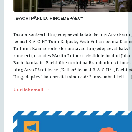
„BACHI PÄRLID. HINGEDEPÄEV“
Tasuta kontsert: Hingedepäeval kõlab Bach ja Arvo Pärdi 
teemal B-A-C-H“ Tõnu Kaljuste, Eesti Filharmoonia Kamm
Tallinna Kammerorkester annavad hingedepäeval kaks t
kontserti, esitades Martin Lutheri tekstidele loodud Joh
Bachi kantaate, Bachi ühe tuntuima Brandenburgi kontse
ning Arvo Pärdi teose „Kollaaž teemal B-A-C-H“. „Bachi pä
Hingedepäev“ kontserdid toimuvad: 2. novembril kell […
Uuri lähemalt