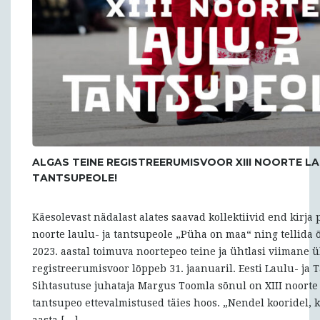
ALGAS TEINE REGISTREERUMISVOOR XIII NOORTE LA
TANTSUPEOLE!
Käesolevast nädalast alates saavad kollektiivid end kirja 
noorte laulu- ja tantsupeole „Püha on maa“ ning tellida 
2023. aastal toimuva noortepeo teine ja ühtlasi viimane 
registreerumisvoor lõppeb 31. jaanuaril. Eesti Laulu- ja
Sihtasutuse juhataja Margus Toomla sõnul on XIII noorte 
tantsupeo ettevalmistused täies hoos. „Nendel kooridel