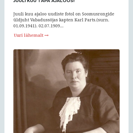
JUULI KUU TAPA AJALOOS!
Juuli kuu ajaloo uudiste fotol on Soomusrongide
üldjuht Vabadussõjas kapten Karl Parts.(surn.
01.09.1941). 02.07.1909...
Uuri lähemalt