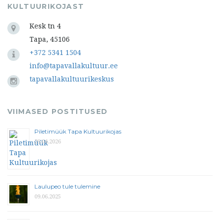
KULTUURIKOJAST
Kesk tn 4
Tapa, 45106
+372 5341 1504
info@tapavallakultuur.ee
tapavallakultuurikeskus
VIIMASED POSTITUSED
Piletimüük Tapa Kultuurikojas
29.04.2026
Laulupeo tule tulemine
09.06.2025